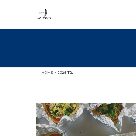
コ
ナ
ン
ビ
テ
ゲ
ン
ー
ツ
シ
へ
ョ
ス
ン
キ
に
ッ
移
プ
動
HOME
2026年2月